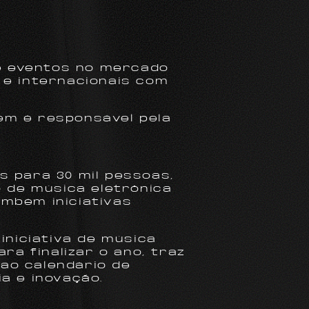
e eventos no mercado
 e internacionais com
ém é responsável pela
s para 30 mil pessoas,
o de música eletrônica
ambém iniciativas
iniciativa de música
ra finalizar o ano, traz
ao calendário de
a e inovação.