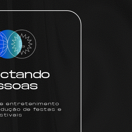
ctando
ssoas
de entretenimento
odução de festas e
stivais