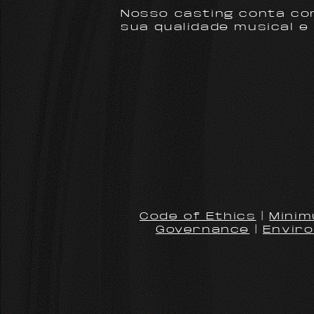
Nosso casting conta co
sua qualidade musical e 
Code of Ethics
|
Minim
Governance
|
Enviro