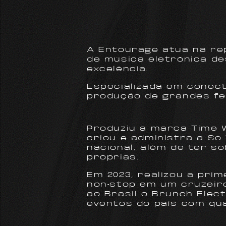
A Entourage atua na re
de música eletrônica de
excelência.
Especializada em conec
produção de grandes fes
Produziu a marca Time W
criou e administra a Só
nacional, além de ter s
próprias.
Em 2023, realizou a prim
non-stop em um cruzeiro 
ao Brasil o Brunch Ele
eventos do país com qua