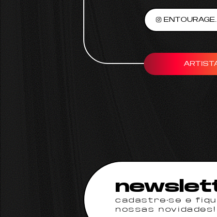
ENTOURAGE.
ARTIST
newslet
cadastre-se e fiq
nossas novidades!