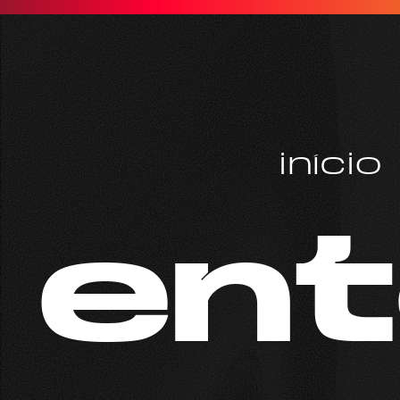
início
en