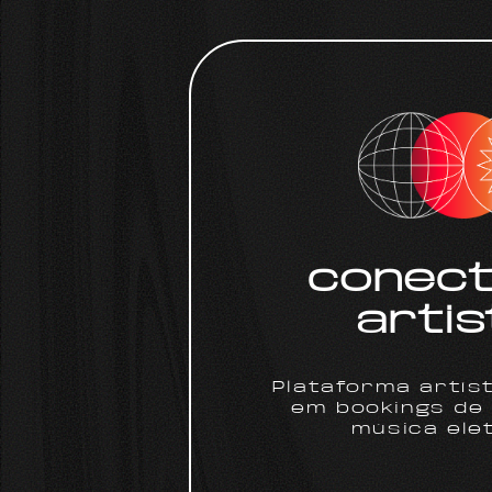
conec
artis
Plataforma artís
em bookings de 
música ele