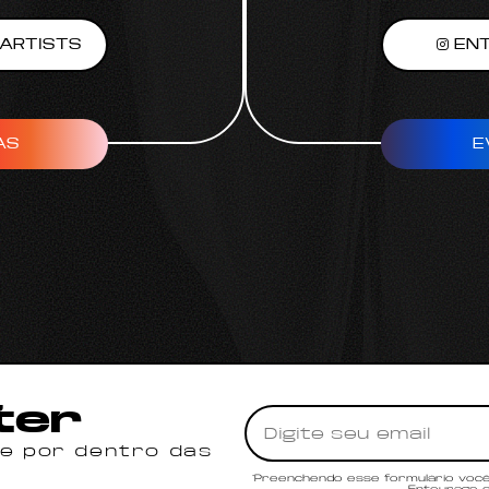
ARTISTS
ENT
AS
E
ter
ue por dentro das
*Preenchendo esse formulário você 
Entourage e