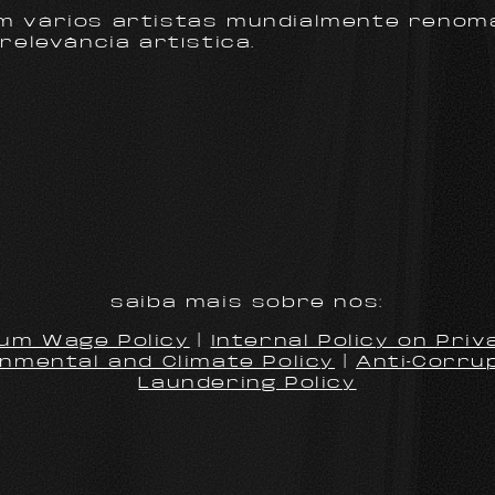
m vários artistas mundialmente renom
relevância artística.
saiba mais sobre nós:
um Wage Policy
|
Internal Policy on Pri
nmental and Climate Policy
|
Anti-Corru
Laundering Policy