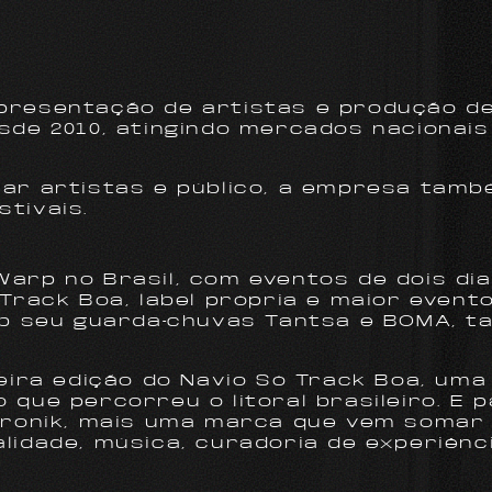
presentação de artistas e produção d
sde 2010, atingindo mercados nacionais
tar artistas e público, a empresa tamb
tivais.
arp no Brasil, com eventos de dois dia
 Track Boa, label própria e maior event
ob seu guarda-chuvas Tantsa e BOMA, t
eira edição do Navio Só Track Boa, uma 
que percorreu o litoral brasileiro. E pa
ctronik, mais uma marca que vem somar 
lidade, música, curadoria de experiênci