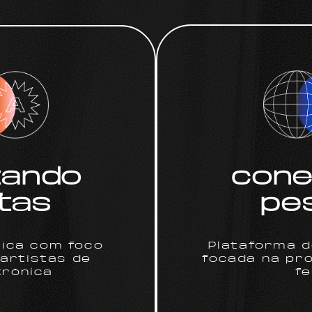
tando
cone
tas
pe
tica com foco
Plataforma 
artistas de
focada na pr
trônica
fe