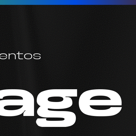
entos
age