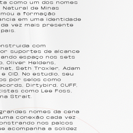
onta como um dos nomes
 Natural de Minas
ormou a formação
fância em uma identidade
ada vez mais presente
país.
onstruída com
por suportes de alcance
nhando espaço nos sets
, Oliver Heldens,
hat, Seth Troxler, Adam
 e CID. No estúdio, seu
os por selos como
cords, Dirtybird, CUFF,
tistas como Lee Foss,
na Strait.
m grandes nomes da cena
u uma conexão cada vez
monstrando nos palcos
ue acompanha a solidez