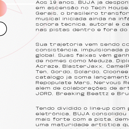
Aos 19 anos, BUJA já desp
em ascensão no Tech House.
Gerais, o brasileiro transf
musical iniciada ainda na in
sonora técnica, autoral e c
nas pistas dentro e fora do 
Sua trajetória vem sendo c
consistência, impulsionada 
global. Suas faixas vêm ga
de nomes como Meduza, Diplo
Acraze, BlasterJaxx, CamelP
Ten, Gordo, Solardo, Cloonee
catálogo já soma lançament
Repopulate Mars, Nervous Re
além de colaborações de ar
JØRD, Breaking Beattz e Bru
Tendo dividido o line-up co
eletrônica, BUJA consolido
mais forte com a pista, de
uma maturidade artística q