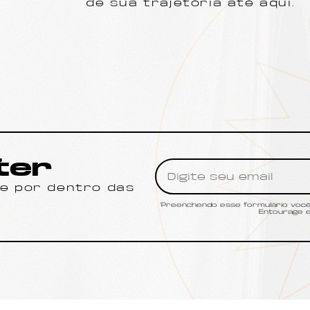
de sua trajetória até aqui.
ter
ue por dentro das
*Preenchendo esse formulário você 
Entourage e