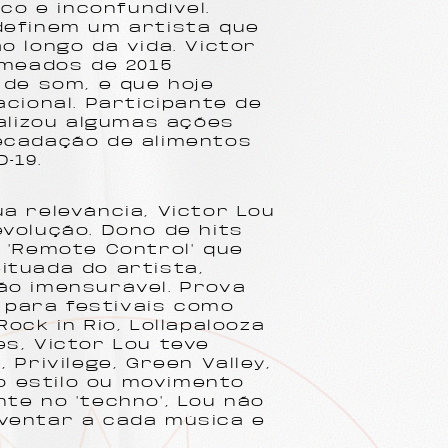
co e inconfundível.
definem um artista que
o longo da vida. Victor
 meados de 2015
 de som, e que hoje
cional. Participante de
ealizou algumas ações
ecadação de alimentos
D-19.
a relevância, Victor Lou
volução. Dono de hits
 e "Remote Control" que
ituada do artista,
ão imensurável. Prova
o para festivais como
ock in Rio, Lollapalooza
s, Victor Lou teve
 Privilege, Green Valley,
no estilo ou movimento
te no "techno", Lou não
ventar a cada música e