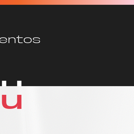
entos
ou