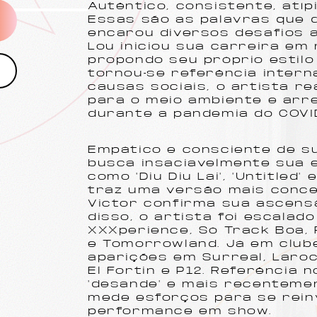
Autêntico, consistente, atípi
Essas são as palavras que 
encarou diversos desafios a
Lou iniciou sua carreira em
propondo seu próprio estilo
tornou-se referência interna
causas sociais, o artista r
para o meio ambiente e arr
durante a pandemia do COVI
Empático e consciente de su
busca insaciavelmente sua e
como "Diu Diu Lai", "Untitled"
traz uma versão mais conce
Victor confirma sua ascens
disso, o artista foi escalad
XXXperience, Só Track Boa, R
e Tomorrowland. Já em clube
aparições em Surreal, Laroc,
El Fortin e P12. Referência 
"desande" e mais recentemen
mede esforços para se rein
performance em show.