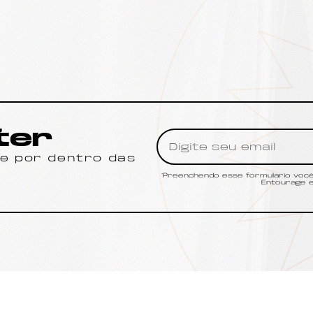
ter
ue por dentro das
*Preenchendo esse formulário você 
Entourage e